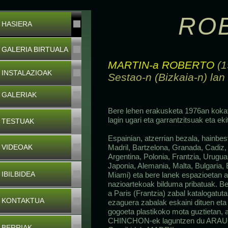
RO
HASIERA
GALERIA BIRTUALA
MARTIN-a ROBERTO
(1
INSTALAZIOAK
Sestao-n (Bizkaia-n) lan
GALERIAK
Bere lehen erakusketa 1976an kokatz
lagin ugari eta garrantzitsuak eta eki
TESTUAK
Espainian, atzerrian bezala, hainbes
VIDEOAK
Madril, Bartzelona, Granada, Cadiz
Argentina, Polonia, Frantzia, Urugua
Japonia, Alemania, Malta, Bulgaria,
IBILBIDEA
Miami) eta bere lanek espazioetan a
nazioartekoak bilduma pribatuak. B
a Paris (Frantzia) zabal katalogatuta
KONTAKTUA
ezaguera zabalak eskaini dituen eta
gogoeta plastikoko mota guztietan, ar
CHINCHON-ek laguntzen du ARAUCO-
BERRIAK